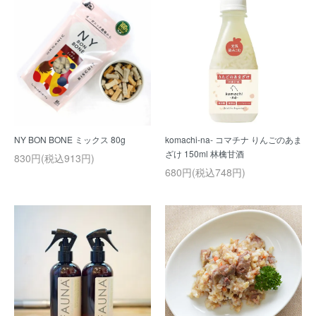
NY BON BONE ミックス 80g
komachi-na- コマチナ りんごのあま
ざけ 150ml 林檎甘酒
830円(税込913円)
680円(税込748円)