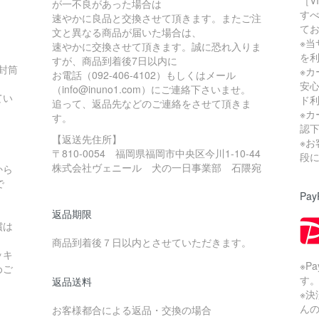
［V
が一不良があった場合は
す
速やかに良品と交換させて頂きます。またご注
て
文と異なる商品が届いた場合は、
※当
速やかに交換させて頂きます。誠に恐れ入りま
を
すが、商品到着後7日以内に
の封筒
※
お電話（092-406-4102）もしくはメール
安
（info@inuno1.com）にご連絡下さいませ。
てい
ド
追って、返品先などのご連絡をさせて頂きま
※
す。
認
【返送先住所】
※
〒810-0054 福岡県福岡市中央区今川1-10-44
。
段
株式会社ヴェニール 犬の一日事業部 石隈宛
から
で
Pay
返品期限
償は
商品到着後７日以内とさせていただきます。
ッキ
※P
めご
す
返品送料
※
ん
お客様都合による返品・交換の場合