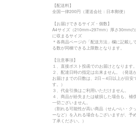
【配送料】
全国一律200円（運送会社：日本郵便）
【お届けできるサイズ・個数】
A4サイズ（210mm×297mm）厚さ30mm
に収まるサイズ
＊各商品ページの「配送方法」欄に記載し
る数が同梱できる上限数となります。
【注意事項】
１、直接ポスト投函でのお届けとなります
２、配達日時の指定は出来ません。（発送
お届けまでの日数は、2日～4日以上が目安
す。）
３、代金引換はご利用いただけません。
４、商品が紛失または破損した場合も、補
一切ございません。
（割れる可能性が高い商品（せんべい・ク
ーなど）を入れる場合もございますが、予
了承ください。）