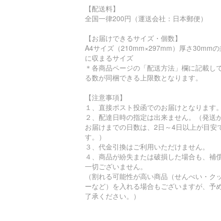
【配送料】
全国一律200円（運送会社：日本郵便）
【お届けできるサイズ・個数】
A4サイズ（210mm×297mm）厚さ30mm
に収まるサイズ
＊各商品ページの「配送方法」欄に記載し
る数が同梱できる上限数となります。
【注意事項】
１、直接ポスト投函でのお届けとなります
２、配達日時の指定は出来ません。（発送
お届けまでの日数は、2日～4日以上が目安
す。）
３、代金引換はご利用いただけません。
４、商品が紛失または破損した場合も、補
一切ございません。
（割れる可能性が高い商品（せんべい・ク
ーなど）を入れる場合もございますが、予
了承ください。）