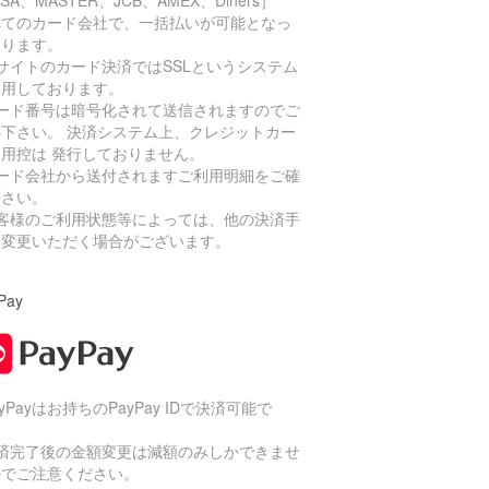
ISA、MASTER、JCB、AMEX、Diners］
べてのカード会社で、一括払いが可能となっ
おります。
サイトのカード決済ではSSLというシステム
利用しております。
カード番号は暗号化されて送信されますのでご
心下さい。 決済システム上、クレジットカー
利用控は 発行しておりません。
カード会社から送付されますご利用明細をご確
下さい。
お客様のご利用状態等によっては、他の決済手
に変更いただく場合がございます。
Pay
ayPayはお持ちのPayPay IDで決済可能で
。
決済完了後の金額変更は減額のみしかできませ
のでご注意ください。