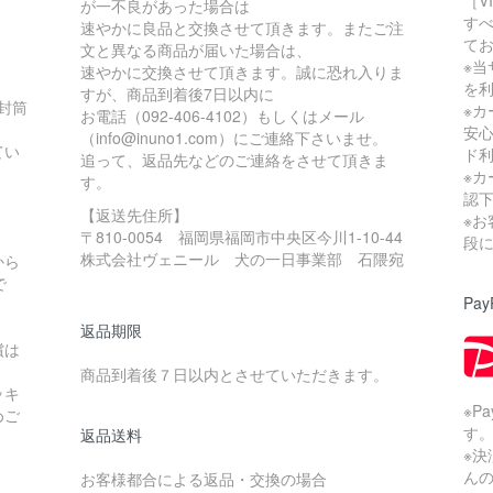
［V
が一不良があった場合は
す
速やかに良品と交換させて頂きます。またご注
て
文と異なる商品が届いた場合は、
※当
速やかに交換させて頂きます。誠に恐れ入りま
を
すが、商品到着後7日以内に
の封筒
※
お電話（092-406-4102）もしくはメール
安
（info@inuno1.com）にご連絡下さいませ。
てい
ド
追って、返品先などのご連絡をさせて頂きま
※
す。
認
【返送先住所】
※
〒810-0054 福岡県福岡市中央区今川1-10-44
。
段
株式会社ヴェニール 犬の一日事業部 石隈宛
から
で
Pay
返品期限
償は
商品到着後７日以内とさせていただきます。
ッキ
※P
めご
す
返品送料
※
ん
お客様都合による返品・交換の場合