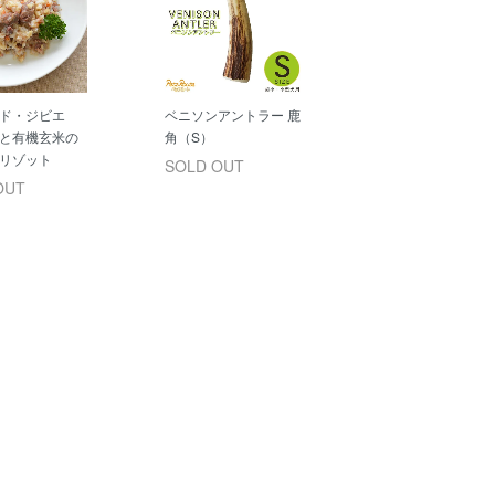
・ド・ジビエ
ベニソンアントラー 鹿
と有機玄米の
角（S）
リゾット
SOLD OUT
OUT