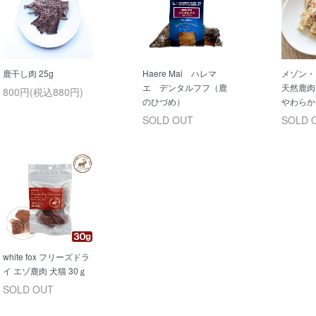
鹿干し肉 25g
Haere Mai ハレマ
メゾン
エ デンタルフフ（鹿
天然鹿肉
800円(税込880円)
のひづめ）
やわらか
SOLD OUT
SOLD 
white fox フリーズドラ
イ エゾ鹿肉 犬猫 30ｇ
SOLD OUT