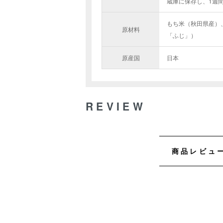
蔵庫に保存し、1週
もち米（秋田県産）
原材料
「ふじ」）
原産国
日本
REVIEW
商品レビュ