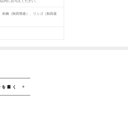
間以内にお与えください。
、米麹（秋田県産）、リンゴ（秋田産
ーを書く