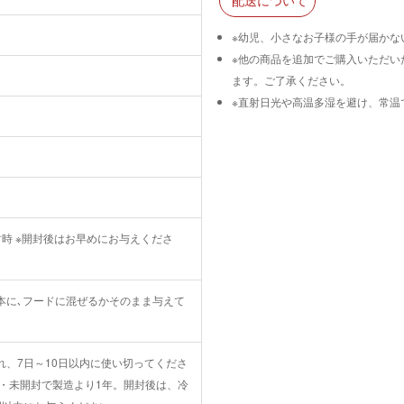
※幼児、小さなお子様の手が届かな
※他の商品を追加でご購入いただい
ます。ご了承ください。
※直射日光や高温多湿を避け、常温
時 ※開封後はお早めにお与えくださ
を基本に､フードに混ぜるかそのまま与えて
れ、7日～10日以内に使い切ってくださ
温・未開封で製造より1年。開封後は、冷