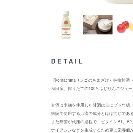
DETAIL
【komachinaリンゴのあまざけ＜林檎甘酒＞
秋田産、搾りたての100%ふじりんごジュ
甘酒は米麹を使用した甘酒は主にブドウ糖
病院で使用する点滴の成分とほぼ同じであ
また麹菌が代謝の過程で、ビタミンB1、B
ナイアシンなどを生成するため更に栄養価