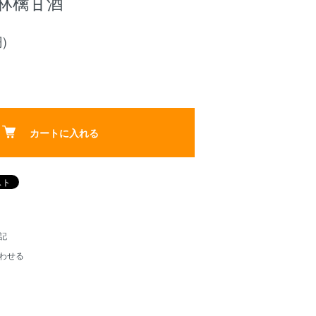
l 林檎甘酒
)
カートに入れる
記
わせる