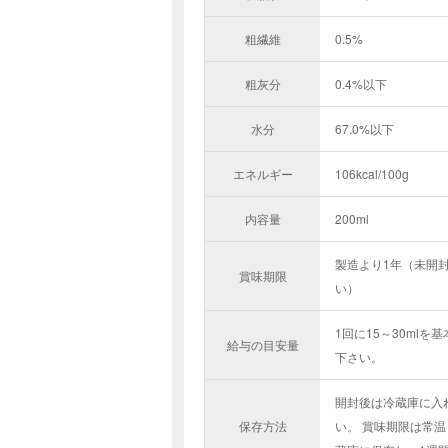
粗繊維
0.5%
粗灰分
0.4%以下
水分
67.0%以下
エネルギー
106kcal/100g
内容量
200ml
製造より1年（未開封
賞味期限
い）
1回に15～30ml
給与の目安量
下さい。
開封後は冷蔵庫に入
保存方法
い。 賞味期限は常