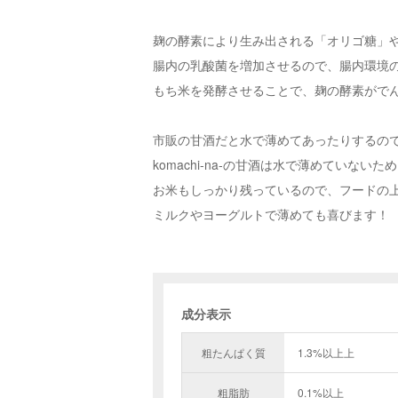
麹の酵素により生み出される「オリゴ糖」
腸内の乳酸菌を増加させるので、腸内環境
もち米を発酵させることで、麹の酵素がで
市販の甘酒だと水で薄めてあったりするの
komachi-na-の甘酒は水で薄めていな
お米もしっかり残っているので、フードの
ミルクやヨーグルトで薄めても喜びます！
成分表示
粗たんぱく質
1.3%以上上
粗脂肪
0.1%以上