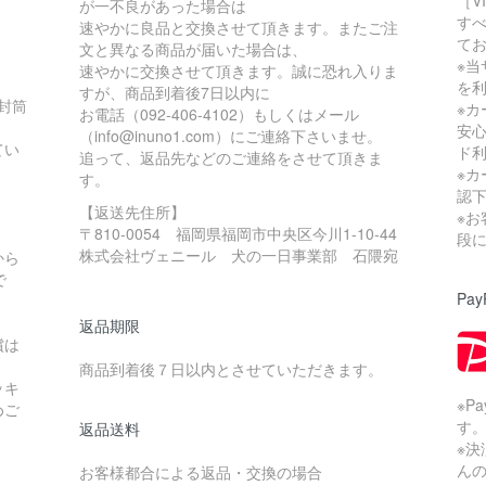
［V
が一不良があった場合は
す
速やかに良品と交換させて頂きます。またご注
て
文と異なる商品が届いた場合は、
※当
速やかに交換させて頂きます。誠に恐れ入りま
を
すが、商品到着後7日以内に
の封筒
※
お電話（092-406-4102）もしくはメール
安
（info@inuno1.com）にご連絡下さいませ。
てい
ド
追って、返品先などのご連絡をさせて頂きま
※
す。
認
【返送先住所】
※
〒810-0054 福岡県福岡市中央区今川1-10-44
。
段
株式会社ヴェニール 犬の一日事業部 石隈宛
から
で
Pay
返品期限
償は
商品到着後７日以内とさせていただきます。
ッキ
※P
めご
す
返品送料
※
ん
お客様都合による返品・交換の場合