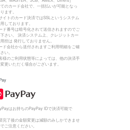
ISA、MASTER、JCB、AMEX、Diners］
べてのカード会社で、一括払いが可能となっ
おります。
サイトのカード決済ではSSLというシステム
利用しております。
カード番号は暗号化されて送信されますのでご
心下さい。 決済システム上、クレジットカー
利用控は 発行しておりません。
カード会社から送付されますご利用明細をご確
下さい。
お客様のご利用状態等によっては、他の決済手
に変更いただく場合がございます。
Pay
ayPayはお持ちのPayPay IDで決済可能で
。
決済完了後の金額変更は減額のみしかできませ
のでご注意ください。