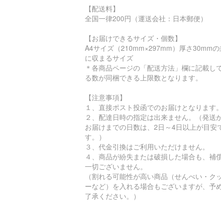
【配送料】
全国一律200円（運送会社：日本郵便）
【お届けできるサイズ・個数】
A4サイズ（210mm×297mm）厚さ30mm
に収まるサイズ
＊各商品ページの「配送方法」欄に記載し
る数が同梱できる上限数となります。
【注意事項】
１、直接ポスト投函でのお届けとなります
２、配達日時の指定は出来ません。（発送
お届けまでの日数は、2日～4日以上が目安
す。）
３、代金引換はご利用いただけません。
４、商品が紛失または破損した場合も、補
一切ございません。
（割れる可能性が高い商品（せんべい・ク
ーなど）を入れる場合もございますが、予
了承ください。）