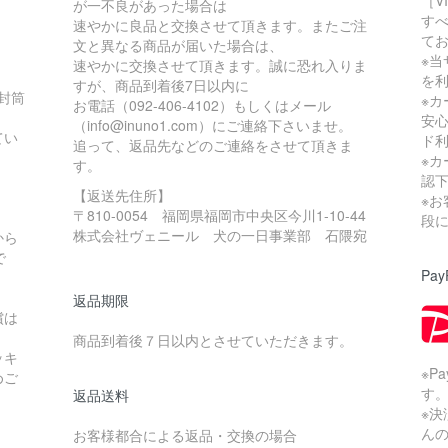
［V
が一不良があった場合は
す
速やかに良品と交換させて頂きます。またご注
て
文と異なる商品が届いた場合は、
※当
速やかに交換させて頂きます。誠に恐れ入りま
を
すが、商品到着後7日以内に
の封筒
※
お電話（092-406-4102）もしくはメール
安
（info@inuno1.com）にご連絡下さいませ。
てい
ド
追って、返品先などのご連絡をさせて頂きま
※
す。
認
【返送先住所】
※
〒810-0054 福岡県福岡市中央区今川1-10-44
。
段
株式会社ヴェニール 犬の一日事業部 石隈宛
から
で
Pay
返品期限
償は
商品到着後７日以内とさせていただきます。
ッキ
※P
めご
す
返品送料
※
ん
お客様都合による返品・交換の場合