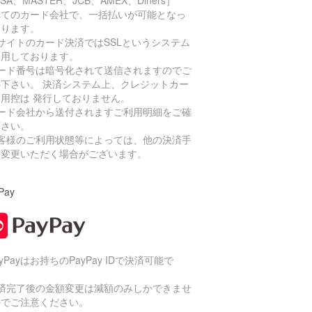
ISA、MASTER、JCB、AMEX、Diners］
べてのカード会社で、一括払いが可能となっ
おります。
サイトのカード決済ではSSLというシステム
利用しております。
カード番号は暗号化されて送信されますのでご
心下さい。 決済システム上、クレジットカー
利用控は 発行しておりません。
カード会社から送付されますご利用明細をご確
下さい。
お客様のご利用状態等によっては、他の決済手
に変更いただく場合がございます。
Pay
ayPayはお持ちのPayPay IDで決済可能で
。
決済完了後の金額変更は減額のみしかできませ
のでご注意ください。