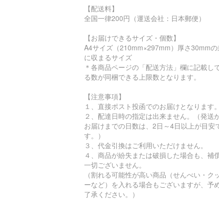
【配送料】
全国一律200円（運送会社：日本郵便）
【お届けできるサイズ・個数】
A4サイズ（210mm×297mm）厚さ30mm
に収まるサイズ
＊各商品ページの「配送方法」欄に記載し
る数が同梱できる上限数となります。
【注意事項】
１、直接ポスト投函でのお届けとなります
２、配達日時の指定は出来ません。（発送
お届けまでの日数は、2日～4日以上が目安
す。）
３、代金引換はご利用いただけません。
４、商品が紛失または破損した場合も、補
一切ございません。
（割れる可能性が高い商品（せんべい・ク
ーなど）を入れる場合もございますが、予
了承ください。）