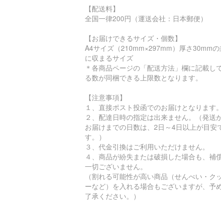
【配送料】
全国一律200円（運送会社：日本郵便）
【お届けできるサイズ・個数】
A4サイズ（210mm×297mm）厚さ30mm
に収まるサイズ
＊各商品ページの「配送方法」欄に記載し
る数が同梱できる上限数となります。
【注意事項】
１、直接ポスト投函でのお届けとなります
２、配達日時の指定は出来ません。（発送
お届けまでの日数は、2日～4日以上が目安
す。）
３、代金引換はご利用いただけません。
４、商品が紛失または破損した場合も、補
一切ございません。
（割れる可能性が高い商品（せんべい・ク
ーなど）を入れる場合もございますが、予
了承ください。）