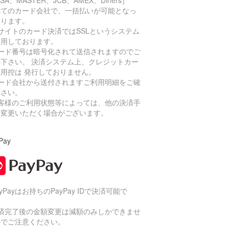
ISA、MASTER、JCB、AMEX、Diners］
べてのカード会社で、一括払いが可能となっ
おります。
サイトのカード決済ではSSLというシステム
利用しております。
カード番号は暗号化されて送信されますのでご
心下さい。 決済システム上、クレジットカー
利用控は 発行しておりません。
カード会社から送付されますご利用明細をご確
下さい。
お客様のご利用状態等によっては、他の決済手
に変更いただく場合がございます。
Pay
ayPayはお持ちのPayPay IDで決済可能で
。
決済完了後の金額変更は減額のみしかできませ
のでご注意ください。