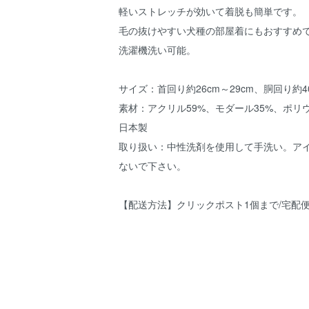
軽いストレッチが効いて着脱も簡単です。
毛の抜けやすい犬種の部屋着にもおすすめ
洗濯機洗い可能。
サイズ：首回り約26cm～29cm、胴回り約40
素材：アクリル59%、モダール35%、ポリ
日本製
取り扱い：中性洗剤を使用して手洗い。ア
ないで下さい。
【配送方法】クリックポスト1個まで/宅配