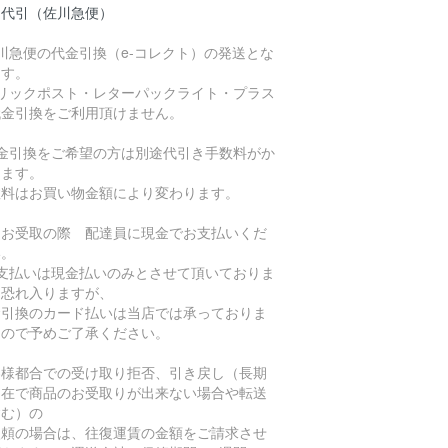
品代引（佐川急便）
川急便の代金引換（e-コレクト）の発送とな
ます。
クリックポスト・レターパックライト・プラス
代金引換をご利用頂けません。
代金引換をご希望の方は別途代引き手数料がか
ります。
数料はお買い物金額により変わります。
品お受取の際 配達員に現金でお支払いくだ
い。
お支払いは現金払いのみとさせて頂いておりま
。恐れ入りますが、
金引換のカード払いは当店では承っておりま
んので予めご了承ください。
客様都合での受け取り拒否、引き戻し（長期
不在で商品のお受取りが出来ない場合や転送
含む）の
依頼の場合は、往復運賃の金額をご請求させ