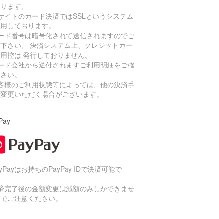
おります。
サイトのカード決済ではSSLというシステム
利用しております。
カード番号は暗号化されて送信されますのでご
心下さい。 決済システム上、クレジットカー
利用控は 発行しておりません。
カード会社から送付されますご利用明細をご確
下さい。
お客様のご利用状態等によっては、他の決済手
に変更いただく場合がございます。
Pay
ayPayはお持ちのPayPay IDで決済可能で
。
決済完了後の金額変更は減額のみしかできませ
のでご注意ください。