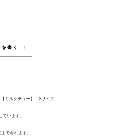
ーを書く
ー 【ミルクティー】 Sサイズ
用しています。
先まで着れます。