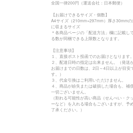
全国一律200円（運送会社：日本郵便）
【お届けできるサイズ・個数】
A4サイズ（210mm×297mm）厚さ30mm
に収まるサイズ
＊各商品ページの「配送方法」欄に記載し
る数が同梱できる上限数となります。
【注意事項】
１、直接ポスト投函でのお届けとなります
２、配達日時の指定は出来ません。（発送
お届けまでの日数は、2日～4日以上が目安
す。）
３、代金引換はご利用いただけません。
４、商品が紛失または破損した場合も、補
一切ございません。
（割れる可能性が高い商品（せんべい・ク
ーなど）を入れる場合もございますが、予
了承ください。）