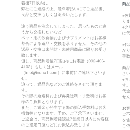
着後7日以内に
商
弊社にご連絡の上、送料着払いにてご返品後、
良品と交換もしくは返金いたします。
※佐
り
違う商品を注文してしまった、思ったものと違
※
うから交換したいなど
は
ペット用の飲食物およびサプリメントはお客様
都合による返品・交換を承りません。その他の
※
返品・交換は未開封・未使用商品に限りお受け
か
致します。
手
但し、商品到着後7日以内にお電話（092-406-
4102）もしくはメール
商
（info@inuno1.com）に事前にご連絡下さいま
さ
せ。
※
追って、返品先などのご連絡をさせて頂きま
す
す。
代
その際の返送料および再発送料・手数料はお客
せ
様のご負担となります。
また、ご返金が発生する際の振込手数料はお客
お
様負担となります。予め、ご了承下さいませ。
ご
ご返金は、商品到着確認後7営業日以内にお客様
を
のご指定口座などにお振込み致します
ご