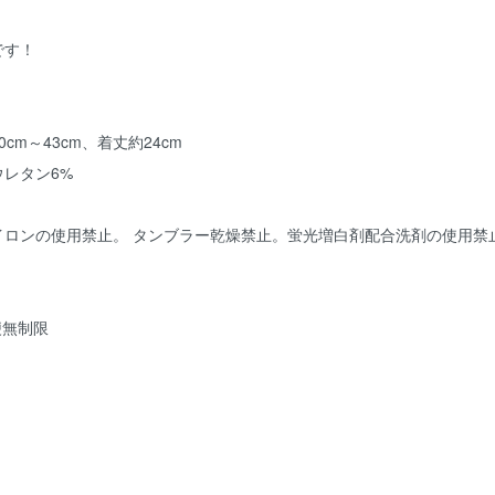
です！
cm～43cm、着丈約24cm
ウレタン6%
イロンの使用禁止。 タンブラー乾燥禁止。蛍光増白剤配合洗剤の使用禁
便無制限