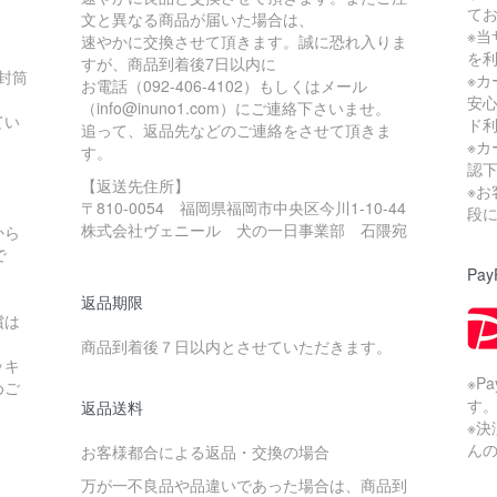
て
文と異なる商品が届いた場合は、
※当
速やかに交換させて頂きます。誠に恐れ入りま
を
すが、商品到着後7日以内に
の封筒
※
お電話（092-406-4102）もしくはメール
安
（info@inuno1.com）にご連絡下さいませ。
てい
ド
追って、返品先などのご連絡をさせて頂きま
※
す。
認
【返送先住所】
※
〒810-0054 福岡県福岡市中央区今川1-10-44
。
段
株式会社ヴェニール 犬の一日事業部 石隈宛
から
で
Pay
返品期限
償は
商品到着後７日以内とさせていただきます。
ッキ
※P
めご
す
返品送料
※
ん
お客様都合による返品・交換の場合
万が一不良品や品違いであった場合は、商品到