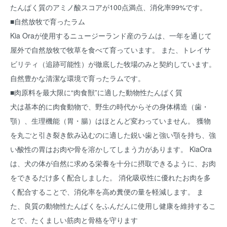
たんぱく質のアミノ酸スコアが100点満点、消化率99%です。
■自然放牧で育ったラム
Kia Oraが使用するニュージーランド産のラムは、一年を通じて
屋外で自然放牧で牧草を食べて育っています。 また、トレイサ
ビリティ（追跡可能性）が徹底した牧場のみと契約しています。
自然豊かな清潔な環境で育ったラムです。
■肉原料を最大限に“肉食獣”に適した動物性たんぱく質
犬は基本的に肉食動物で、野生の時代からその身体構造（歯・
顎）、生理機能（胃・腸）はほとんど変わっていません。 獲物
を丸ごと引き裂き飲み込むのに適した鋭い歯と強い顎を持ち、強
い酸性の胃はお肉や骨を溶かしてしまう力があります。 KiaOra
は、犬の体が自然に求める栄養を十分に摂取できるように、お肉
をできるだけ多く配合しました。 消化吸収性に優れたお肉を多
く配合することで、消化率を高め糞便の量を軽減します。 ま
た、良質の動物性たんぱくをふんだんに使用し健康を維持するこ
とで、たくましい筋肉と骨格を守ります