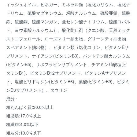
ィッシュオイル、ビネガー、ミネラル類（塩化カリウム、塩化ナ
トリウム、硫酸マグネシウム、炭酸カルシウム、硫酸亜鉛、硫酸
鉄、硫酸銅、硫酸マンガン、亜セレン酸ナトリウム、硫酸コバル
ト、ヨウ素酸カルシウム）、酸化防止剤（クエン酸、天然ミック
ストコフェロール、ローズマリー抽出物、グリーンティ抽出物、
スペアミント抽出物）、ビタミン類（塩化コリン、ビタミンEサ
プリメント、ナイアシン(ビタミンB3)、パントテン酸カルシウム
(ビタミンB5)、リボフラビンサプリメント、チアミン硝酸塩(ビ
タミンB1)、ビタミンB12サプリメント、ビタミンAサプリメン
ト、塩酸ピリドキシン(ビタミンB6)、葉酸(ビタミンB9)、ビタミ
ンD3サプリメント）、タウリン
成分：
粗たんぱく質:30.0%以上
粗脂肪:17.0%以上
粗繊維:4.0%以下
粗灰分:10.0%以下