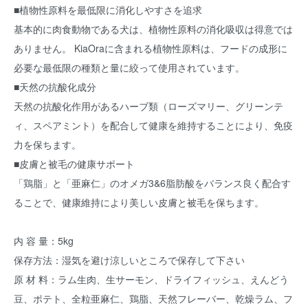
■植物性原料を最低限に消化しやすさを追求
基本的に肉食動物である犬は、植物性原料の消化吸収は得意では
ありません。 KiaOraに含まれる植物性原料は、フードの成形に
必要な最低限の種類と量に絞って使用されています。
■天然の抗酸化成分
天然の抗酸化作用があるハーブ類（ローズマリー、グリーンテ
ィ、スペアミント）を配合して健康を維持することにより、免疫
力を保ちます。
■皮膚と被毛の健康サポート
「鶏脂」と「亜麻仁」のオメガ3&6脂肪酸をバランス良く配合す
ることで、健康維持により美しい皮膚と被毛を保ちます。
内 容 量：5kg
保存方法：湿気を避け涼しいところで保存して下さい
原 材 料：ラム生肉、生サーモン、ドライフィッシュ、えんどう
豆、ポテト、全粒亜麻仁、鶏脂、天然フレーバー、乾燥ラム、フ