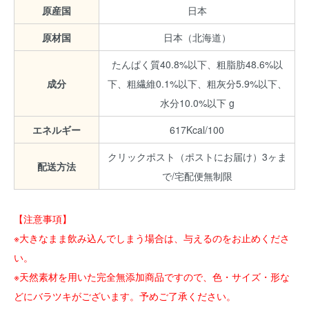
原産国
日本
原材国
日本（北海道）
たんぱく質40.8%以下、粗脂肪48.6%以
成分
下、粗繊維0.1%以下、粗灰分5.9%以下、
水分10.0%以下 g
エネルギー
617Kcal/100
クリックポスト（ポストにお届け）3ヶま
配送方法
で/宅配便無制限
【注意事項】
※大きなまま飲み込んでしまう場合は、与えるのをお止めくださ
い。
※天然素材を用いた完全無添加商品ですので、色・サイズ・形な
どにバラツキがございます。予めご了承ください。