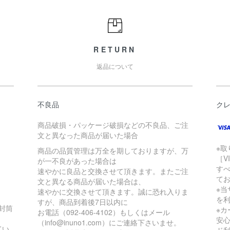
RETURN
返品について
不良品
ク
商品破損・パッケージ破損などの不良品、ご注
文と異なった商品が届いた場合
※
商品の品質管理は万全を期しておりますが、万
［V
が一不良があった場合は
す
速やかに良品と交換させて頂きます。またご注
て
文と異なる商品が届いた場合は、
※当
速やかに交換させて頂きます。誠に恐れ入りま
を
すが、商品到着後7日以内に
の封筒
※
お電話（092-406-4102）もしくはメール
安
（info@inuno1.com）にご連絡下さいませ。
てい
ド