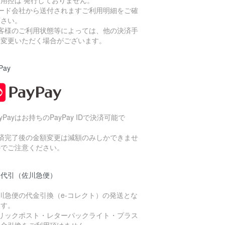
カード会社から送付されますご利用明細をご確
下さい。
お客様のご利用状態等によっては、他の決済手
に変更いただく場合がございます。
Pay
ayPayはお持ちのPayPay IDで決済可能で
。
決済完了後の金額変更は減額のみしかできませ
のでご注意ください。
品代引（佐川急便）
川急便の代金引換（e-コレクト）の発送とな
ます。
クリックポスト・レターパックライト・プラス
代金引換をご利用頂けません。