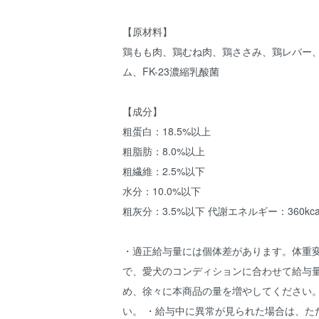
【原材料】
鶏もも肉、鶏むね肉、鶏ささみ、鶏レバー
ム、FK-23濃縮乳酸菌
【成分】
粗蛋白：18.5%以上
粗脂肪：8.0%以上
粗繊維：2.5%以下
水分：10.0%以下
粗灰分：3.5%以下 代謝エネルギー：360kcal
・適正給与量には個体差があります。体重
で、愛犬のコンディションに合わせて給与量
め、徐々に本商品の量を増やしてください。
い。 ・給与中に異常が見られた場合は、た