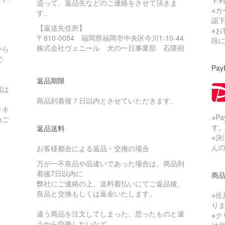
追って、返品先などのご連絡をさせて頂きま
※
す。
認
【返送先住所】
※
〒810-0054 福岡県福岡市中央区今川1-10-44
。
段
株式会社ヴェニール 犬の一日事業部 石隈宛
から
で
Pay
返品期限
償は
商品到着後７日以内とさせていただきます。
ッキ
※P
めご
す
返品送料
※
ん
お客様都合による返品・交換の場合
万が一不良品や品違いであった場合は、商品到
着後7日以内に
商
弊社にご連絡の上、送料着払いにてご返品後、
良品と交換もしくは返金いたします。
※佐
り
違う商品を注文してしまった、思ったものと違
※
うから交換したいなど
は