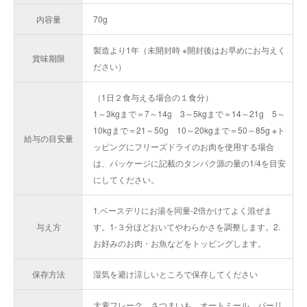
内容量
70g
製造より1年（未開封時 ※開封後はお早めにお与えく
賞味期限
ださい）
（1日２食与える場合の１食分）
1～3kgまで＝7～14g 3～5kgまで＝14～21g 5～
10kgまで＝21～50g 10～20kgまで＝50～85g ※ト
給与の目安量
ッピングにフリーズドライのお肉を使用する場合
は、パッケージに記載のタンパク源の量の1/4を目安
にしてください。
1.ベースデリにお湯を同量-2倍かけてよく混ぜま
与え方
す。1-３分ほどおいてやわらかさを調整します。2.
お好みのお肉・お魚などをトッピングします。
保存方法
湿気を避け涼しいところで保存してください
大麦フレーク、さつまいも、オートミール、バーリ