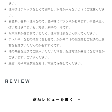
さい。
使用後はチャックをしめて密閉し、水分が入らないようにご注意くださ
い。
着色料、香料不使用なので、色や味にバラツキがあります。茶色や黒っ
ぽい粒はさつまいも、海藻、穀物の一部です。
粉末原料が含まれているため、使用前は袋をよく振ってください。
アレルギーなどの体質に合わせて、かかりつけの獣医師とご相談の上食
材をお選びいただくのがおすすめです。
他の商品を追加でご購入いただいた場合、配送方法が変更になる場合が
ございます。ご了承ください。
直射日光や高温多湿を避け、常温で保存してください。
REVIEW
商品レビューを書く