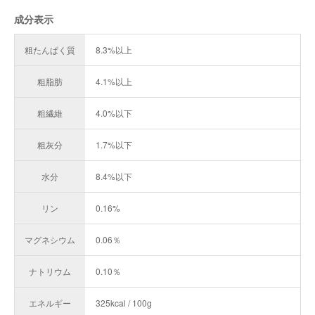
成分表示
粗たんぱく質
8.3%以上
粗脂肪
4.1%以上
粗繊維
4.0%以下
粗灰分
1.7%以下
水分
8.4%以下
リン
0.16%
マグネシウム
0.06％
ナトリウム
0.10％
エネルギー
325kcal / 100g