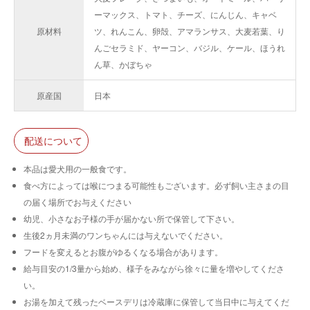
ーマックス、トマト、チーズ、にんじん、キャベ
原材料
ツ、れんこん、卵殻、アマランサス、大麦若葉、り
んごセラミド、ヤーコン、バジル、ケール、ほうれ
ん草、かぼちゃ
原産国
日本
配送について
本品は愛犬用の一般食です。
食べ方によっては喉につまる可能性もございます。必ず飼い主さまの目
の届く場所でお与えください
幼児、小さなお子様の手が届かない所で保管して下さい。
生後2ヵ月未満のワンちゃんには与えないでください。
フードを変えるとお腹がゆるくなる場合があります。
給与目安の1/3量から始め、様子をみながら徐々に量を増やしてくださ
い。
お湯を加えて残ったベースデリは冷蔵庫に保管して当日中に与えてくだ