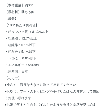
【本体重量】約30g
【原材料】豚もも肉
【成分】
【100gあたり実測値】
・粗タンパク質 ：81.3%以上
・粗脂肪：12.7%以上
・粗繊維：0.1%以下
・粗灰分：5.1%以下
・水分：0.8%以下
・エネルギー：584kcal
【原産国】日本
【与え方】
●小さく、適度な大きさに割って与えてください。
●おやつ、フードのトッピングや手作りごはんの具材として幅広
くお使い頂けます。
●お湯で戻すと生肉をボイルしたような香りと食感が楽しめま