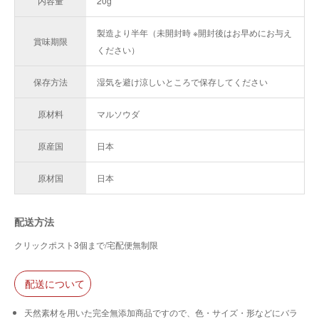
内容量
20g
製造より半年（未開封時 ※開封後はお早めにお与え
賞味期限
ください）
保存方法
湿気を避け涼しいところで保存してください
原材料
マルソウダ
原産国
日本
原材国
日本
配送方法
クリックポスト3個まで/宅配便無制限
配送について
天然素材を用いた完全無添加商品ですので、色・サイズ・形などにバラ