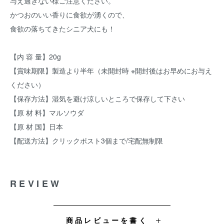
与え過ぎない様ご注意ください。
かつおのいい香りに食欲が湧くので、
食欲の落ちてきたシニア犬にも！
【内 容 量】20g
【賞味期限】製造より半年（未開封時 ※開封後はお早めにお与え
ください）
【保存方法】湿気を避け涼しいところで保存して下さい
【原 材 料】マルソウダ
【原 材 国】日本
【配送方法】クリックポスト3個まで/宅配無制限
REVIEW
商品レビューを書く