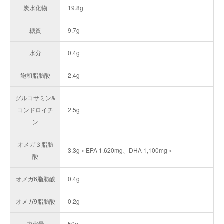
炭水化物
19.8g
糖質
9.7g
水分
0.4g
飽和脂肪酸
2.4g
グルコサミン&
コンドロイチ
2.5g
ン
オメガ３脂肪
3.3g＜EPA 1,620mg、DHA 1,100mg＞
酸
オメガ6脂肪酸
0.4g
オメガ9脂肪酸
0.2g
内容量
50g