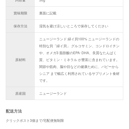
賞味期限
裏面に記載
保存方法
湿気を避け涼しいところで保存してください
ニュージーランド 緑イ貝100% ニュージーランドの
特別な貝「緑イ貝」 グルコサミン、コンドロイチン
や、オメガ3 脂肪酸のEPA･DHA、良質なたんぱく
原材料
質、ビタミン・ミネラル が豊富に含まれています。
関節や筋肉、脳や目などの健康ために、パピーから
シニア まで幅広く利用されているサプリメント食材
です。
原産国
ニュージーランド
配送方法
クリックポスト3個まで/宅配便無制限