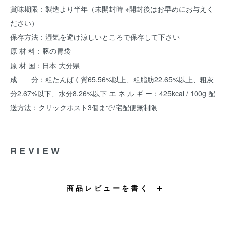
賞味期限：製造より半年（未開封時 ※開封後はお早めにお与えく
ださい）
保存方法：湿気を避け涼しいところで保存して下さい
原 材 料：豚の胃袋
原 材 国：日本 大分県
成 分：粗たんぱく質65.56%以上、粗脂肪22.65%以上、粗灰
分2.67%以下、水分8.26%以下 エ ネ ル ギ ー：425kcal / 100g 配
送方法：クリックポスト3個まで/宅配便無制限
REVIEW
商品レビューを書く