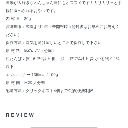
運動が大好きなわんちゃん達にもオススメです！カリカリっと手
軽に食べられるおやつです。
内 容 量：20g
賞味期限：製造より1年（未開封時 ※開封後はお早めにお与えく
ださい）
保存方法：湿気を避け涼しいところで保存して下さい
原 材 料：豚のハツ（心臓）
粗たんぱく質 16.2%以上 粗 脂 肪 7%以上 炭 水 化 物 0.1%
以下
エ ネ ル ギ ー 135kcal / 100g
原 材 国：日本 大分県
配送方法：クリックポスト4個まで/宅配便無制限
REVIEW