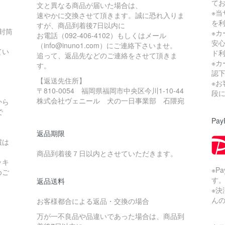
て
文と異なる商品が届いた場合は、
※当
速やかに交換させて頂きます。誠に恐れ入りま
を
すが、商品到着後7日以内に
の封筒
※
お電話（092-406-4102）もしくはメール
安
（info@inuno1.com）にご連絡下さいませ。
てい
ド
追って、返品先などのご連絡をさせて頂きま
※
す。
認
【返送先住所】
※
〒810-0054 福岡県福岡市中央区今川1-10-44
。
段
株式会社ヴェニール 犬の一日事業部 石隈宛
から
で
Pay
返品期限
償は
商品到着後７日以内とさせていただきます。
ッキ
※P
めご
す
返品送料
※
ん
お客様都合による返品・交換の場合
万が一不良品や品違いであった場合は、商品到