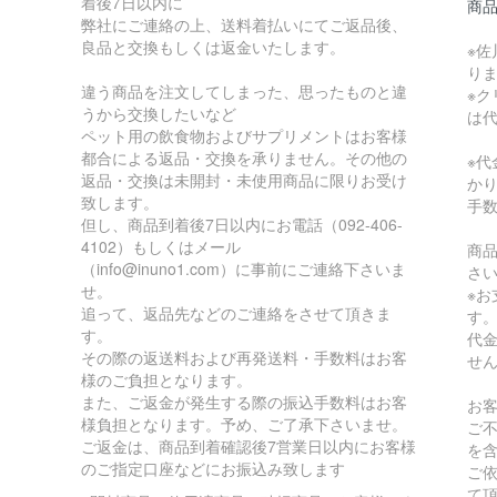
着後7日以内に
商
弊社にご連絡の上、送料着払いにてご返品後、
良品と交換もしくは返金いたします。
※佐
り
違う商品を注文してしまった、思ったものと違
※
うから交換したいなど
は
ペット用の飲食物およびサプリメントはお客様
都合による返品・交換を承りません。その他の
※
返品・交換は未開封・未使用商品に限りお受け
か
致します。
手
但し、商品到着後7日以内にお電話（092-406-
4102）もしくはメール
商
（info@inuno1.com）に事前にご連絡下さいま
さ
せ。
※
追って、返品先などのご連絡をさせて頂きま
す
す。
代
その際の返送料および再発送料・手数料はお客
せ
様のご負担となります。
また、ご返金が発生する際の振込手数料はお客
お
様負担となります。予め、ご了承下さいませ。
ご
ご返金は、商品到着確認後7営業日以内にお客様
を
のご指定口座などにお振込み致します
ご
て