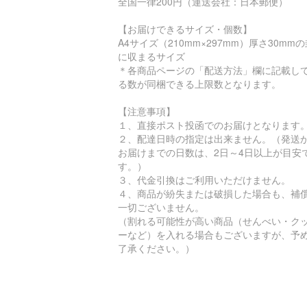
全国一律200円（運送会社：日本郵便）
【お届けできるサイズ・個数】
A4サイズ（210mm×297mm）厚さ30mm
に収まるサイズ
＊各商品ページの「配送方法」欄に記載し
る数が同梱できる上限数となります。
【注意事項】
１、直接ポスト投函でのお届けとなります
２、配達日時の指定は出来ません。（発送
お届けまでの日数は、2日～4日以上が目安
す。）
３、代金引換はご利用いただけません。
４、商品が紛失または破損した場合も、補
一切ございません。
（割れる可能性が高い商品（せんべい・ク
ーなど）を入れる場合もございますが、予
了承ください。）