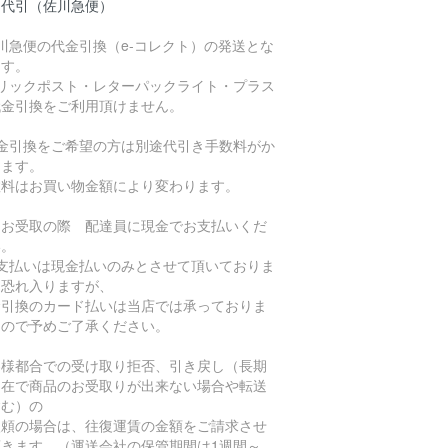
品代引（佐川急便）
川急便の代金引換（e-コレクト）の発送とな
ます。
クリックポスト・レターパックライト・プラス
代金引換をご利用頂けません。
代金引換をご希望の方は別途代引き手数料がか
ります。
数料はお買い物金額により変わります。
品お受取の際 配達員に現金でお支払いくだ
い。
お支払いは現金払いのみとさせて頂いておりま
。恐れ入りますが、
金引換のカード払いは当店では承っておりま
んので予めご了承ください。
客様都合での受け取り拒否、引き戻し（長期
不在で商品のお受取りが出来ない場合や転送
含む）の
依頼の場合は、往復運賃の金額をご請求させ
頂きます。（運送会社の保管期間は1週間～