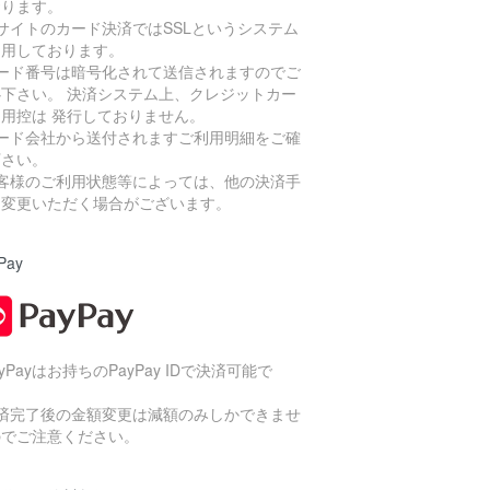
おります。
サイトのカード決済ではSSLというシステム
利用しております。
カード番号は暗号化されて送信されますのでご
心下さい。 決済システム上、クレジットカー
利用控は 発行しておりません。
カード会社から送付されますご利用明細をご確
下さい。
お客様のご利用状態等によっては、他の決済手
に変更いただく場合がございます。
Pay
ayPayはお持ちのPayPay IDで決済可能で
。
決済完了後の金額変更は減額のみしかできませ
のでご注意ください。