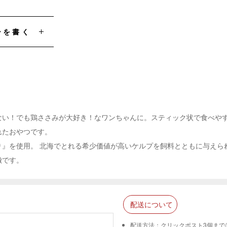
ーを書く
ない！でも鶏ささみが大好き！なワンちゃんに。スティック状で食べや
れたおやつです。
り』を使用。 北海でとれる希少価値が高いケルプを飼料とともに与えら
徴です。
配送について
配送方法：クリックポスト3個まで