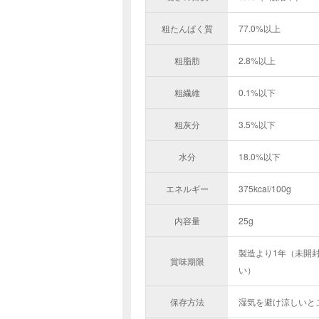
粗たんぱく質
77.0%以上
粗脂肪
2.8%以上
粗繊維
0.1%以下
粗灰分
3.5%以下
水分
18.0%以下
エネルギー
375kcal/100g
内容量
25g
製造より1年（未開封
賞味期限
い）
保存方法
湿気を避け涼しいと