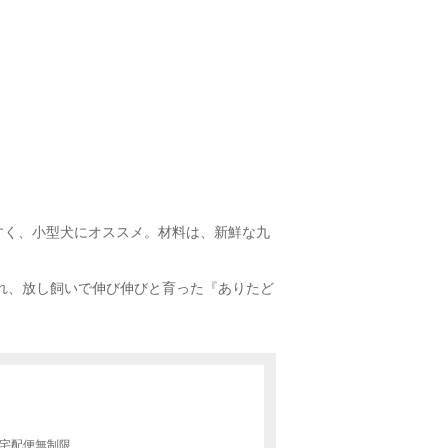
すく、小型犬にオススメ。材料は、新鮮な九
れ、放し飼いで伸び伸びと育った『ありたど
/宅配便無制限