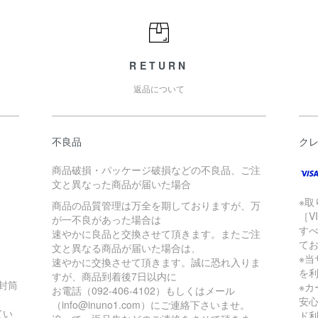
RETURN
返品について
不良品
ク
商品破損・パッケージ破損などの不良品、ご注
文と異なった商品が届いた場合
※
商品の品質管理は万全を期しておりますが、万
［V
が一不良があった場合は
す
速やかに良品と交換させて頂きます。またご注
て
文と異なる商品が届いた場合は、
※当
速やかに交換させて頂きます。誠に恐れ入りま
を
すが、商品到着後7日以内に
の封筒
※
お電話（092-406-4102）もしくはメール
安
（info@inuno1.com）にご連絡下さいませ。
てい
ド