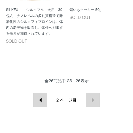
SILKFULL シルクフル 犬用 30
紫いもクッキー 50g
包入 ナノレベルの多孔質構造で難
SOLD OUT
消化性のシルクフィブロインは、体
内の老廃物を吸着し、体外へ排出す
る働きが期待されています。
SOLD OUT
全
26
商品中
25 - 26
表示
2
ページ目